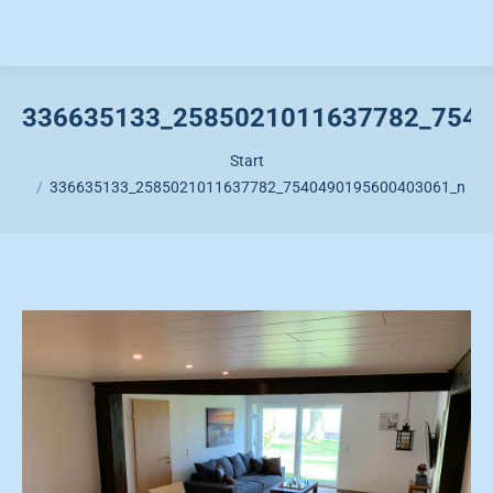
336635133_2585021011637782_7540
Sie befinden sich hier:
Start
336635133_2585021011637782_7540490195600403061_n