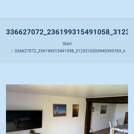
336627072_236199315491058_31232
Sie befinden sich hier:
Start
336627072_236199315491058_3123210203940393763_n