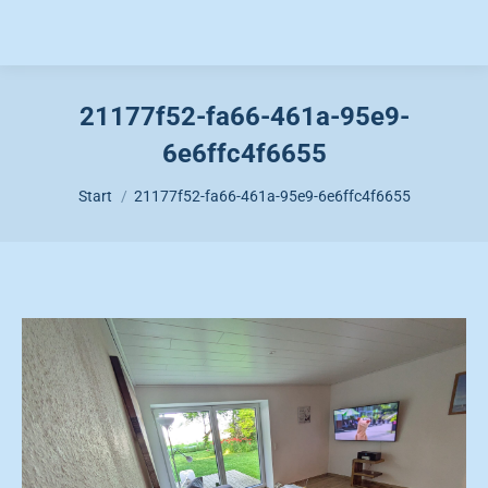
21177f52-fa66-461a-95e9-
6e6ffc4f6655
Sie befinden sich hier:
Start
21177f52-fa66-461a-95e9-6e6ffc4f6655