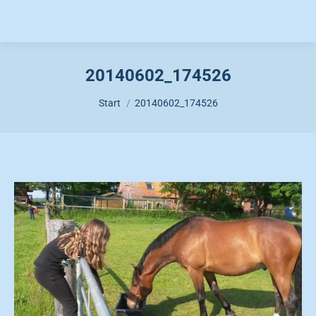
20140602_174526
Sie befinden sich hier:
Start
20140602_174526